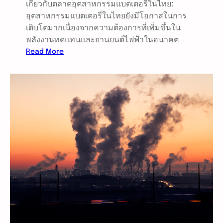
เกี่ยวกับตลาดอุตสาหกรรมแบตเตอรี่ในไทย:
ก
อุตสาหกรรมแบตเตอรี่ในไทยยังมีโอกาสในการ
เติบโตมากเนื่องจากความต้องการที่เพิ่มขึ้นใน
พลังงานทดแทนและยานยนต์ไฟฟ้าในอนาคต
:
Read More
ต
ล
า
ด
อุ
ต
ส
า
ห
ก
ร
ร
ม
แ