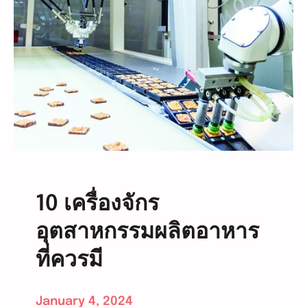
ณ
ต
ฑ์
เ
จ
ต
า
อ
ก
รี่
ธ
ร
ร
ม
ช
า
ติ
10 เครื่องจักร
1
อุตสาหกรรมผลิตอาหาร
0
อ
ที่ควรมี
ย่
า
ง
January 4, 2024