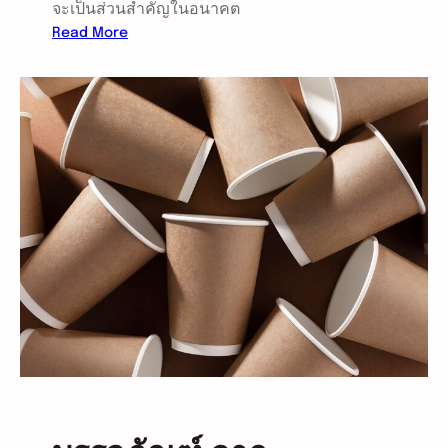
จะเป็นส่วนสำคัญในอนาคต
ส่
:
Read More
ง
แ
ผ
น
ล
ว
ต่
โ
อ
น้
เ
ม
ศ
ต
ร
ล
ษ
า
ฐ
ด
กิ
ร
จ
ถ
ยั
ย
ง
น
ไ
ต์
ง
ไ
บ้
ฟ