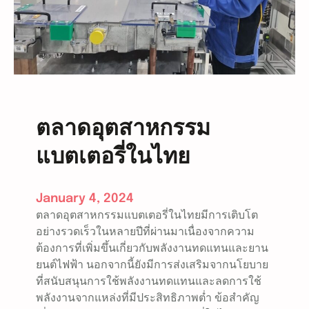
ต
ส
า
ห
ก
ร
ร
ม
ตลาดอุตสาหกรรม
ข
แบตเตอรี่ในไทย
อ
ง
ไ
January 4, 2024
ท
ตลาดอุตสาหกรรมแบตเตอรี่ในไทยมีการเติบโต
ย
อย่างรวดเร็วในหลายปีที่ผ่านมาเนื่องจากความ
แ
ต้องการที่เพิ่มขึ้นเกี่ยวกับพลังงานทดแทนและยาน
ล
ยนต์ไฟฟ้า นอกจากนี้ยังมีการส่งเสริมจากนโยบาย
ะ
ที่สนับสนุนการใช้พลังงานทดแทนและลดการใช้
โ
พลังงานจากแหล่งที่มีประสิทธิภาพต่ำ ข้อสำคัญ
ล