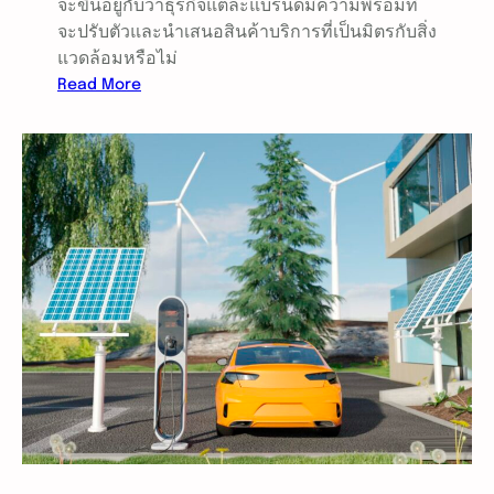
จะขึ้นอยู่กับว่าธุรกิจแต่ละแบรนด์มีความพร้อมที่
จะปรับตัวและนำเสนอสินค้าบริการที่เป็นมิตรกับสิ่ง
แวดล้อมหรือไม่
:
Read More
ก
า
ร
จั
ด
ก
า
ร
ม
ล
พิ
ษ
ท
า
ง