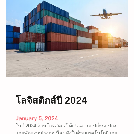
y
e
-
R
e
c
e
i
p
t
เ
ข้
า
ใ
โลจิสติกส์ปี 2024
จ
ทุ
ก
January 5, 2024
เ
ในปี 2024 ด้านโลจิสติกส์ได้เกิดความเปลี่ยนแปลง
งื่
และพัฒนาอย่างต่อเนื่อง ทั้งในด้านเทคโนโลยีและ