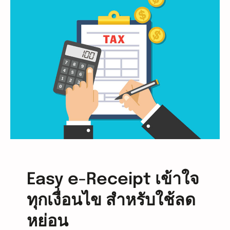
ต้
น
ปี
2
0
2
4
กั
บ
ธุ
ร
กิ
จ
ใ
Easy e-Receipt เข้าใจ
ห
ทุกเงื่อนไข สำหรับใช้ลด
ม่
หย่อน