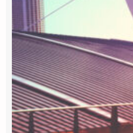
ร
ที่
ค
ว
ร
มี