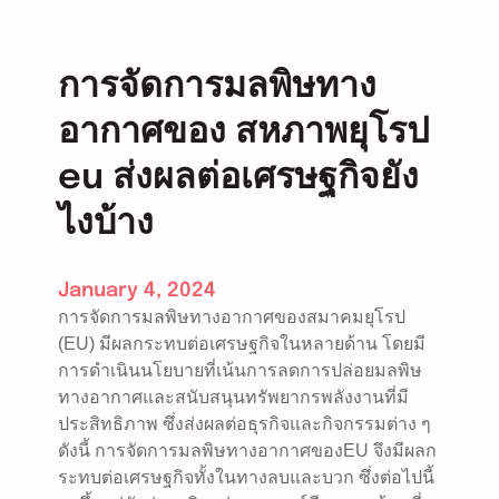
บ
ต
เ
การจัดการมลพิษทาง
ต
อากาศของ สหภาพยุโรป
อ
รี่
eu ส่งผลต่อเศรษฐกิจยัง
ใ
น
ไงบ้าง
ไ
ท
ย
January 4, 2024
การจัดการมลพิษทางอากาศของสมาคมยุโรป
(EU) มีผลกระทบต่อเศรษฐกิจในหลายด้าน โดยมี
การดำเนินนโยบายที่เน้นการลดการปล่อยมลพิษ
ทางอากาศและสนับสนุนทรัพยากรพลังงานที่มี
ประสิทธิภาพ ซึ่งส่งผลต่อธุรกิจและกิจกรรมต่าง ๆ
ดังนี้ การจัดการมลพิษทางอากาศของEU จึงมีผลก
ระทบต่อเศรษฐกิจทั้งในทางลบและบวก ซึ่งต่อไปนี้