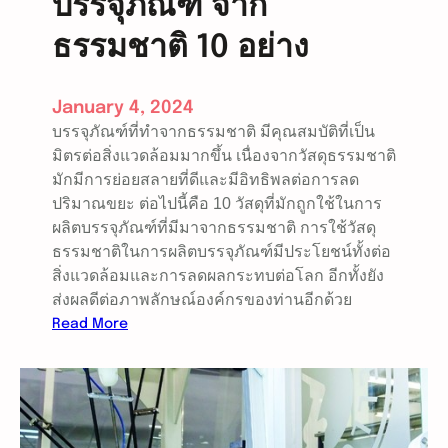
บรรจุภัณฑ์ จาก
า
ฟ้
ง
ธรรมชาติ 10 อย่าง
า
ร
ถ
January 4, 2024
e
บรรจุภัณฑ์ที่ทำจากธรรมชาติ มีคุณสมบัติที่เป็น
v
มิตรต่อสิ่งแวดล้อมมากขึ้น เนื่องจากวัสดุธรรมชาติ
ใ
มักมีการย่อยสลายที่ดีและมีอิทธิพลต่อการลด
น
ปริมาณขยะ ต่อไปนี้คือ 10 วัสดุที่มักถูกใช้ในการ
อุ
ผลิตบรรจุภัณฑ์ที่มีมาจากธรรมชาติ การใช้วัสดุ
ต
ธรรมชาติในการผลิตบรรจุภัณฑ์มีประโยชน์ทั้งต่อ
ส
สิ่งแวดล้อมและการลดผลกระทบต่อโลก อีกทั้งยัง
า
ส่งผลดีต่อภาพลักษณ์องค์กรของท่านอีกด้วย
ห
:
Read More
ก
บ
ร
ร
ร
ร
ม
จุ
แ
ภั
บ