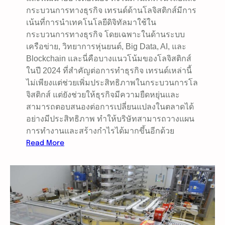
อ
กระบวนการทางธุรกิจ เทรนด์ด้านโลจิสติกส์มีการ
น
เน้นที่การนำเทคโนโลยีดิจิทัลมาใช้ใน
ไ
กระบวนการทางธุรกิจ โดยเฉพาะในด้านระบบ
ข
เครือข่าย, วิทยาการหุ่นยนต์, Big Data, AI, และ
สำ
Blockchain และนี่คือบางแนวโน้มของโลจิสติกส์
ห
ในปี 2024 ที่สำคัญต่อการทำธุรกิจ เทรนด์เหล่านี้
รั
ไม่เพียงแต่ช่วยเพิ่มประสิทธิภาพในกระบวนการโล
บ
จิสติกส์ แต่ยังช่วยให้ธุรกิจมีความยืดหยุ่นและ
ใ
สามารถตอบสนองต่อการเปลี่ยนแปลงในตลาดได้
ช้
อย่างมีประสิทธิภาพ ทำให้บริษัทสามารถวางแผน
ล
การทำงานและสร้างกำไรได้มากขึ้นอีกด้วย
ด
:
Read More
ห
โ
ย่
ล
อ
จิ
น
ส
ติ
ก