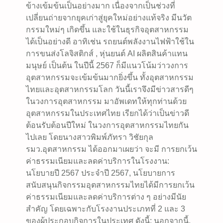
ข้างเข้มข้นเป็นอย่างมาก เนื่องจากเป็นช่วงที่
แ
เปลี่ยนถ่ายจากยุคเก่าสู่ยุคใหม่อย่างแท้จริง มีนวัต
น
กรรมใหม่ๆ เกิดขึ้น และใช้ในธุรกิจอุตสาหกรรม
ว
ได้เป็นอย่างดี อาทิเช่น รถยนต์พลังงานไฟฟ้าใช้ใน
โ
การขนส่งโลจิสติกส์ , หุ่นยนต์ AI ผลิตสินค้าแทน
น้
มนุษย์ เป็นต้น ในปีนี้ 2567 ก็มีแนวโน้มว่าวงการ
ม
อุตสาหกรรมจะเข้มข้นมากยิ่งขึ้น ทั้งอุตสาหกรรม
ธุ
ไทยและอุตสาหกรรมโลก วันนี้เราจึงมีข่าวสารดีๆ
ร
ในวงการอุตสาหกรรม มาอัพเดทให้ทุกท่านด้วย
กิ
อุตสาหกรรมในประเทศไทย เรียกได้ว่าเป็นข่าวดี
จ
ต้อนรับต้อนปีใหม่ ในวงการอุตสาหกรรมไทยกัน
อ
ไปเลย โดยนางสาวพิมพ์ภัทรา วิชัยกุล
ะ
รมว.อุตสาหกรรม ได้ออกมาเผยว่า จะมี การยกเว้น
ไ
ค่าธรรมเนียมและลดค่าบริการในโรงงาน:
ร
นโยบายปี 2567 ประจำปี 2567, นโยบายการ
จ
สนับสนุนกิจกรรมอุตสาหกรรมไทยได้มีการยกเว้น
ะ
ค่าธรรมเนียมและลดค่าบริการต่าง ๆ อย่างมีนัย
ม
สำคัญ โดยเฉพาะกับโรงงานประเภทที่ 2 และ 3
า
ของผู้ประกอบกิจการในประเทศ ดังนี้: นอกจากนี้,