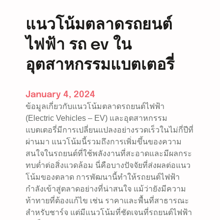
อ
า
แนวโน้มตลาดรถยนต์
ก
ไฟฟ้า รถ ev ใน
า
ศ
อุตสาหกรรมแบตเตอรี่
ข
อ
ง
January 4, 2024
ส
ข้อมูลเกี่ยวกับแนวโน้มตลาดรถยนต์ไฟฟ้า
ห
(Electric Vehicles – EV) และอุตสาหกรรม
ภ
แบตเตอรี่มีการเปลี่ยนแปลงอย่างรวดเร็วในไม่กี่ปีที่
า
ผ่านมา แนวโน้มนี้รวมถึงการเพิ่มขึ้นของความ
พ
สนใจในรถยนต์ที่ใช้พลังงานที่สะอาดและมีผลกระ
ยุ
ทบต่ำต่อสิ่งแวดล้อม นี่คือบางปัจจัยที่ส่งผลต่อแนว
โ
โน้มของตลาด การพัฒนานี้ทำให้รถยนต์ไฟฟ้า
ร
กำลังเข้าสู่ตลาดอย่างที่น่าสนใจ แม้ว่ายังมีความ
ป
ท้าทายที่ต้องแก้ไข เช่น ราคาและพื้นที่สาธารณะ
e
สำหรับชาร์จ แต่มีแนวโน้มที่ชัดเจนที่รถยนต์ไฟฟ้า
u