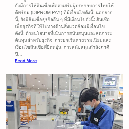
แ
ยังมีการให้สินเชื่อเพื่อส่งเสริมผู้ประกอบการไทยให้
ร
ดีพร้อม (DIPROM PAY) ที่มีเงื่อนไขดังนี้: นอกจาก
ง
นี้, ยังมีสินเชื่อธุรกิจอื่น ๆ ที่มีเงื่อนไขดังนี้: สินเชื่อ
เพื่อธุรกิจที่ให้ไปทางด้านสิ่งแวดล้อมมีเงื่อนไข
ดังนี้: ด้วยนโยบายที่เน้นการสนับสนุนและลดภาระ
ต้นทุนสำหรับธุรกิจ, การยกเว้นค่าธรรมเนียมและ
เงื่อนไขสินเชื่อที่ยืดหยุ่น, การสนับสนุนกำลังภาคี,
ปี…
:
Read More
อั
พ
เ
ด
ท
ข่
า
ว
อุ