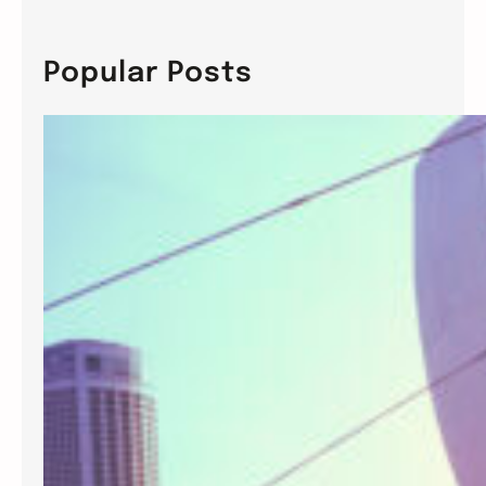
a
ก
r
ร
c
Popular Posts
อุ
h
ต
ส
า
ห
ก
ร
ร
ม
ผ
ลิ
ต
อ
า
ห
า