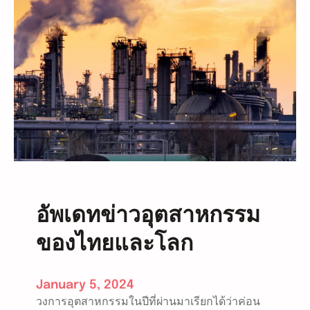
ห
ก
ร
ร
ม
บ
ร
ร
จุ
ภั
ณ
ฑ์
ใ
อัพเดทข่าวอุตสาหกรรม
น
ของไทยและโลก
ปี
2
5
January 5, 2024
6
วงการอุตสาหกรรมในปีที่ผ่านมาเรียกได้ว่าค่อน
7