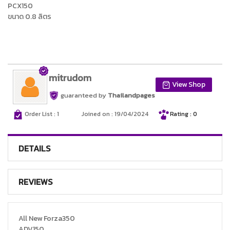
PCX150
ขนาด 0.8 ลิตร
mitrudom
View Shop
guaranteed by
Thailandpages
Order List : 1
Joined on : 19/04/2024
Rating : 0
DETAILS
REVIEWS
All New Forza350
ADV150