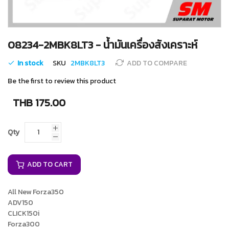
Skip
08234-2MBK8LT3 - น้ำมันเครื่องสังเคราะห์
to
the
In stock
SKU
2MBK8LT3
ADD TO COMPARE
beginning
of
Be the first to review this product
the
images
THB 175.00
gallery
Qty
ADD TO CART
All New Forza350
ADV150
CLICK150i
Forza300