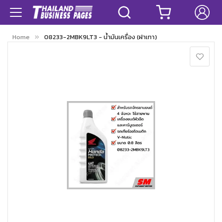
Home
08233-2MBK9LT3 - น้ำมันเครื่อง (ฝาเทา)
Skip
to
the
end
of
the
images
gallery