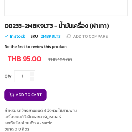
Skip
08233-2MBK9LT3 - น้ำมันเครื่อง (ฝาเทา)
to
the
In stock
SKU
2MBK9LT3
ADD TO COMPARE
beginning
of
Be the first to review this product
the
images
THB 95.00
THB 106.00
gallery
Qty
ADD TO CART
สำหรับรถจักรยานยนต์ 4 จังหวะ ใช้สายพาน
เครื่องยนต์หัวฉีดและคาร์บูเรเตอร์
รถเกียร์ออโตเมติก V-Matic
ขนาด 0.8 ลิตร