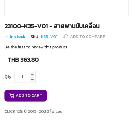
Skip
23100-K35-V01 - สายพานขับเคลื่อน
to
the
In stock
SKU
K35-V01
ADD TO COMPARE
beginning
of
Be the first to review this product
the
images
THB 363.80
gallery
Qty
ADD TO CART
CLICK 125i ปี 2015-2020 ไฟ Led