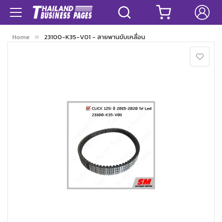
Home
23100-K35-V01 - สายพานขับเคลื่อน
Skip
to
the
end
of
the
images
gallery