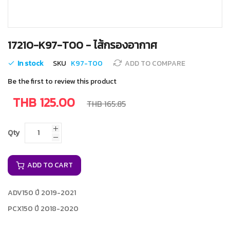
Skip
17210-K97-T00 - ไส้กรองอากาศ
to
the
In stock
SKU
K97-T00
ADD TO COMPARE
beginning
of
Be the first to review this product
the
images
THB 125.00
THB 165.85
gallery
Qty
ADD TO CART
ADV150 ปี 2019-2021
PCX150 ปี 2018-2020