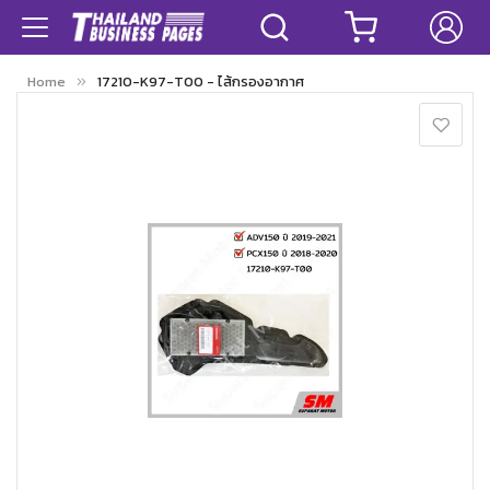
Home
17210-K97-T00 - ไส้กรองอากาศ
Skip
to
the
end
of
the
images
gallery