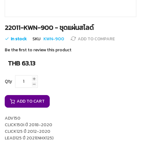
Skip
22011-KWN-900 - ชุดแผ่นสไลด์
to
the
In stock
SKU
KWN-900
ADD TO COMPARE
beginning
of
Be the first to review this product
the
images
THB 63.13
gallery
Qty
ADD TO CART
ADV150
CLICK150i ปี 2018-2020
CLICK125 ปี 2012-2020
LEAD125 ปี 2021(NHX125)