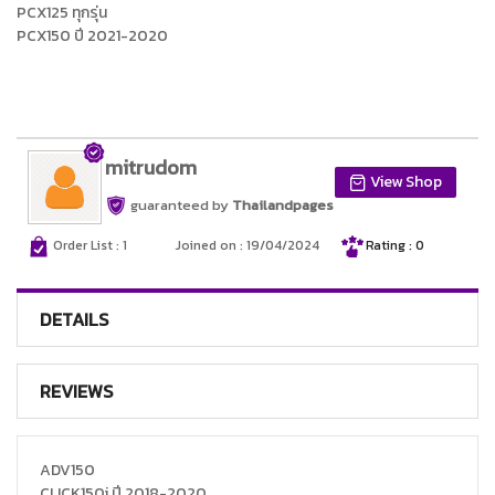
PCX125 ทุกรุ่น
PCX150 ปี 2021-2020
mitrudom
View Shop
guaranteed by
Thailandpages
Order List : 1
Joined on : 19/04/2024
Rating : 0
DETAILS
REVIEWS
ADV150
CLICK150i ปี 2018-2020