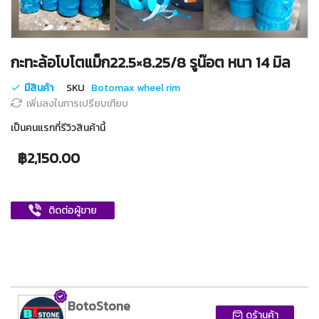
Skip
กะทะล้อโบโตแม็ก22.5×8.25/8 รูน๊อต หนา 14 มิล
to
the
มีสินค้า
SKU
Botomax wheel rim
beginning
เพิ่มลงในการเปรียบเทียบ
of
the
เป็นคนแรกที่รีวิวสินค้านี้
images
gallery
฿2,150.00
ติดต่อผู้ขาย
BotoStone
ดูร้านค้า