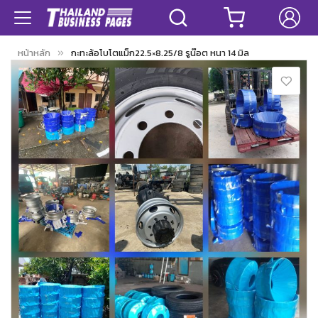
หน้าหลัก
กะทะล้อโบโตแม็ก22.5×8.25/8 รูน๊อต หนา 14 มิล
Skip
to
the
end
of
the
images
gallery