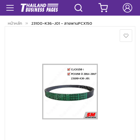
หน้าหลัก
23100-K36-J01 - สายพานPCX150
Skip
to
the
end
of
the
images
gallery