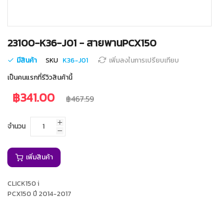
Skip
23100-K36-J01 - สายพานPCX150
to
the
มีสินค้า
SKU
K36-J01
เพิ่มลงในการเปรียบเทียบ
beginning
of
เป็นคนแรกที่รีวิวสินค้านี้
the
images
฿341.00
฿467.59
gallery
จำนวน
เพิ่มสินค้า
CLICK150 i
PCX150 ปี 2014-2017